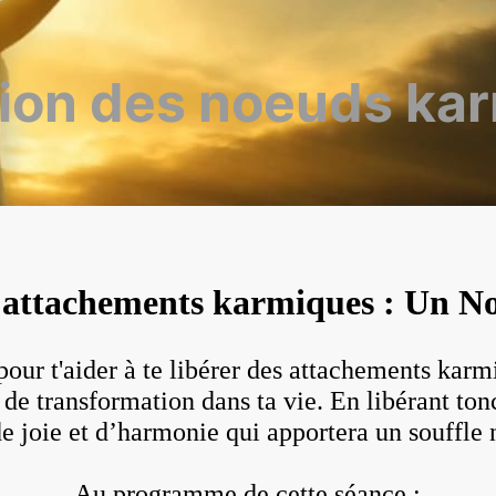
tion des noeuds ka
s attachements karmiques : Un No
our t'aider à te libérer des attachements karm
de transformation dans ta vie. En libérant tonc
 de joie et d’harmonie qui apportera un souffle
Au programme de cette séance :