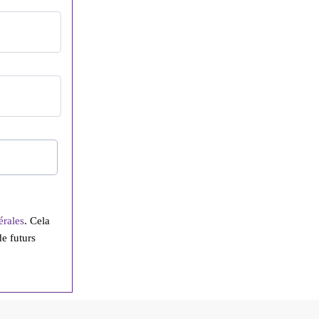
érales
. Cela
de futurs