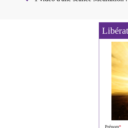
Libéra
Prénom
*