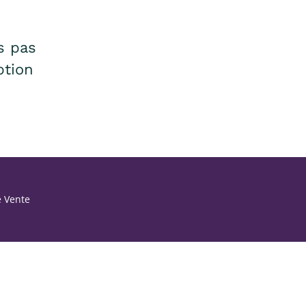
s pas
ption
e Vente